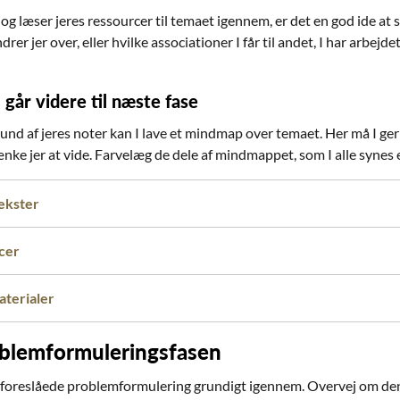
 og læser jeres ressourcer til temaet igennem, er det en god ide at skr
drer jer over, eller hvilke associationer I får til andet, I har arbejde
 går videre til næste fase
nd af jeres noter kan I lave et mindmap over temaet. Her må I gern
nke jer at vide. Farvelæg de dele af mindmappet, som I alle synes 
ekster
cer
terialer
blemformuleringsfasen
foreslåede problemformulering grundigt igennem. Overvej om den pa