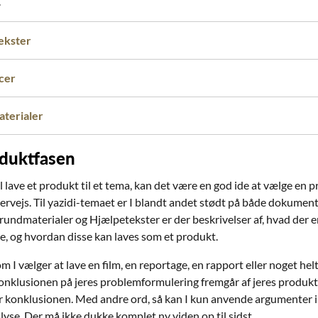
.
ekster
cer
terialer
duktfasen
l lave et produkt til et tema, kan det være en god ide at vælge en 
rvejs. Til yazidi-temaet er I blandt andet stødt på både dokumen
undmaterialer og Hjælpetekster er der beskrivelser af, hvad der e
e, og hvordan disse kan laves som et produkt.
 I vælger at lave en film, en reportage, en rapport eller noget helt f
onklusionen på jeres problemformulering fremgår af jeres produkt,
r konklusionen. Med andre ord, så kan I kun anvende argumenter i je
lyse. Der må ikke dukke komplet ny viden op til sidst.