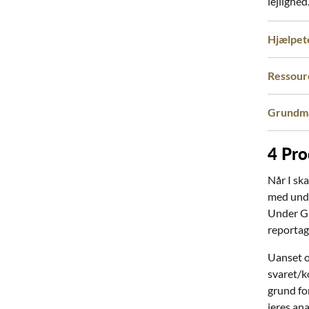
lejlighed
Hjælpet
Ressour
Grundma
4
Pro
Når I ska
med unde
Under Gr
reportag
Uanset om
svaret/k
grund fo
jeres ana