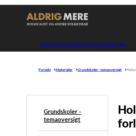
Gå til forsiden
Tilbud til lærerne
Tilbud til skolerne
Materialer
Forside
Materialer
Grundskoler - temaoversigt
Holoca
Hol
Grundskoler -
temaoversigt
for