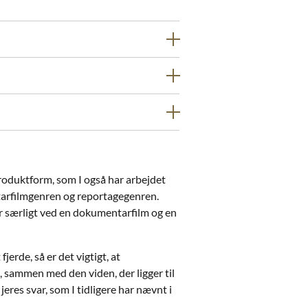
produktform, som I også har arbejdet
tarfilmgenren og reportagegenren.
r særligt ved en dokumentarfilm og en
jerde, så er det vigtigt, at
 sammen med den viden, der ligger til
res svar, som I tidligere har nævnt i