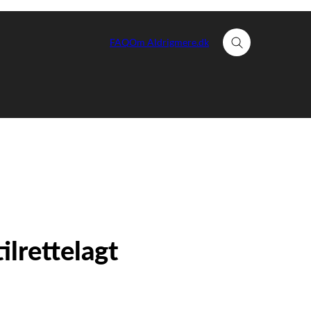
FAQ
Om Aldrigmere.dk
Fold søgefelt ud
ilrettelagt