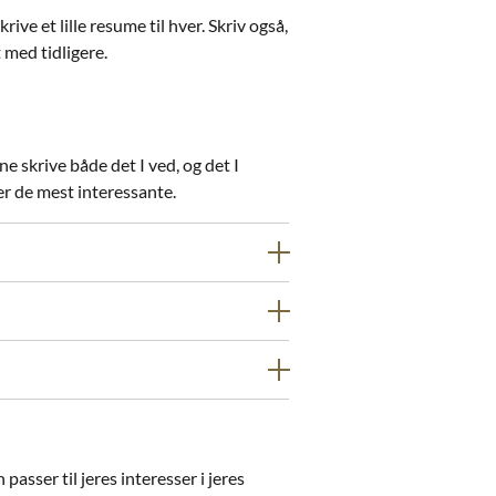
ive et lille resume til hver. Skriv også,
t med tidligere.
e skrive både det I ved, og det I
er de mest interessante.
sser til jeres interesser i jeres