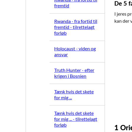
De 5 f
fremtid
I jeres 
kan der 
Rwanda - fra fortid til
fremtid - tilrettelagt
forløb
Holocaust - viden og
ansvar
Truth Hunter - efter
krigen i Bosnien
Tænk hvis det skete
for mig ...
Tænk hvis det skete
for mig ... - tilrettelagt
forløb
1
Ori