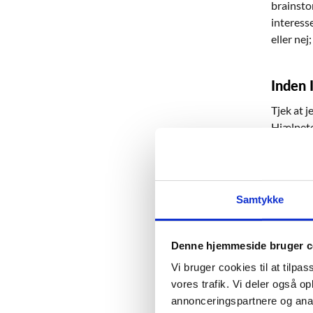
brainsto
interess
eller nej
Inden I
Tjek at 
Hjælpete
Hjælpet
Samtykke
Grundma
3
Ana
Denne hjemmeside bruger c
Vi bruger cookies til at tilpas
For at ku
vores trafik. Vi deler også 
ressourc
annonceringspartnere og anal
kommer g