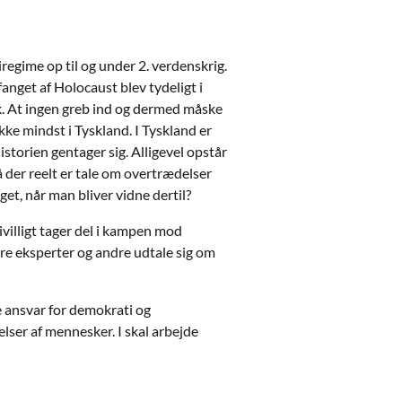
regime op til og under 2. verdenskrig.
nget af Holocaust blev tydeligt i
ok. At ingen greb ind og dermed måske
ke mindst i Tyskland. I Tyskland er
istorien gentager sig. Alligevel opstår
å der reelt er tale om overtrædelser
t, når man bliver vidne dertil?
villigt tager del i kampen mod
øre eksperter og andre udtale sig om
e ansvar for demokrati og
elser af mennesker. I skal arbejde