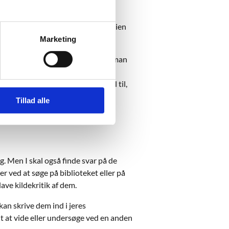
nvende dokumentet Viden om historien
Marketing
odel, der generelt beskriver trin man
 hvor langt fra eller tæt på en
mme med forslag til, hvad der skal til,
t vurdere andre forhold, fx om et
Tillad alle
g. Men I skal også finde svar på de
er ved at søge på biblioteket eller på
lave kildekritik af dem.
kan skrive dem ind i jeres
t at vide eller undersøge ved en anden