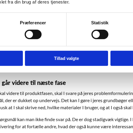
et fra din brug af deres tjenester.
eres forståelse af dem inden næste fase.
 niveau skal I også gennemføre kildekritik. Til det formål kan I a
å kilder under Grundmaterialer nedenfor.
Præferencer
Statistik
skal analyseres kan man også bruge modeller. Det kan fx være en m
nem for at løse en konflikt. Ved at bruge modellen kan man vurdere,
n er i forhold til at blive løst. Ud fra modellen kan man desuden ko
omme tættere på en løsning. Andre modeller kan være en hjælp til a
Tillad valgte
an kaldes for et demokrati eller ej.
 går videre til næste fase
kal videre til produktfasen, skal I svare på jeres problemformulerin
, der er dukket op undervejs. Det kan I gøre i jeres grundbøger ell
usk at I skal skrive ned, hvilke materialer I bruger, og at I også skal 
rgsmål kan man ikke finde svar på. De er dog stadigvæk vigtige. I 
ivering for at fortælle andre, hvad der også kunne være interessan