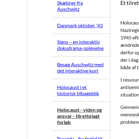
Et tilre
Skæbner fra
Auschwitz
Holocaust
Danmark oktober '43
Naziregi
1945 eft
Signs – en interaktiv
ændrede 
dokudrama-oplevelse
derfor op
der i dag
Besøg Auschwitz med
både af 
det interaktive kort
I ressou
Holocaust i et
antisemi
historisk tilbageblik
situation
Gennem a
Holocaust - viden og
mennesker
ansvar - tilrettelagt
problemo
forløb
Rwanda - fra fortid til