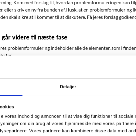
rming. Kom med forslag til, hvordan problemformuleringen kan tilpa
er, eller skriv en ny fra bunden af.Husk, at en problemformulering 
; den skal sikre at I kommer til at diskutere. Få jeres forslag godkend
 går videre til næste fase
jeres problemformulering indeholder alle de elementer, som i finde
kster.
ekster
Detaljer
terialer
lysefasen
ookies
se vores indhold og annoncer, til at vise dig funktioner til sociale
nne besvare jeres problemformulering skal I lave en analyse. Det g
oplysninger om din brug af vores hjemmeside med vores partnere i
er, som giver jer viden, og uddybe den ved at anvende de tilhørende
ysepartnere. Vores partnere kan kombinere disse data med andr
odt i gang, kan I anvende jeres hjælpespørgsmål, når I arbejder vid