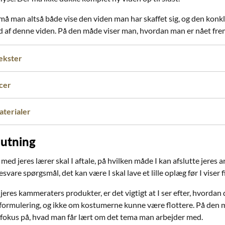
m må man altså både vise den viden man har skaffet sig, og den kon
 af denne viden. På den måde viser man, hvordan man er nået frem t
ekster
cer
terialer
lutning
d jeres lærer skal I aftale, på hvilken måde I kan afslutte jeres ar
esvare spørgsmål, det kan være I skal lave et lille oplæg før I viser f
 jeres kammeraters produkter, er det vigtigt at I ser efter, hvordan
ormulering, og ikke om kostumerne kunne være flottere. På den må
okus på, hvad man får lært om det tema man arbejder med.