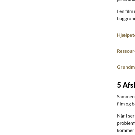
I en fil
baggrund
Hjælpet
Ressour
Grundma
5
Afs
Sammen me
film og b
Når I ser
problemf
kommer f