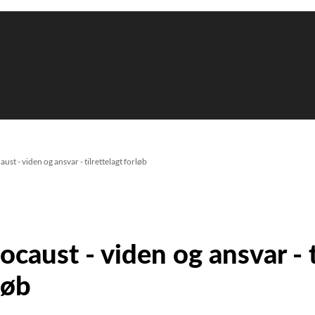
ust - viden og ansvar - tilrettelagt forløb
ocaust - viden og ansvar - t
løb