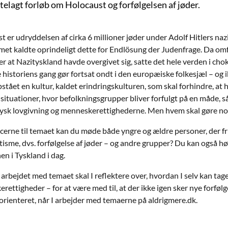
ttelagt forløb om Holocaust og forfølgelsen af jøder.
 er udryddelsen af cirka 6 millioner jøder under Adolf Hitlers nazi
met kaldte oprindeligt dette for Endlösung der Judenfrage. Da omfa
er at Nazityskland havde overgivet sig, satte det hele verden i ch
historiens gang gør fortsat ondt i den europæiske folkesjæl – og ik
stået en kultur, kaldet erindringskulturen, som skal forhindre, at h
 situationer, hvor befolkningsgrupper bliver forfulgt på en måde, s
tysk lovgivning og menneskerettighederne. Men hvem skal gøre noge
rcerne til temaet kan du møde både yngre og ældre personer, der fri
tisme, dvs. forfølgelse af jøder – og andre grupper? Du kan også h
en i Tyskland i dag.
rbejdet med temaet skal I reflektere over, hvordan I selv kan tag
ettigheder – for at være med til, at der ikke igen sker nye forfølg
rienteret, når I arbejder med temaerne på aldrigmere.dk.