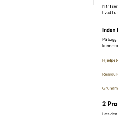
Når I ser
hvad I un
Inden I
På baggru
kunne tæ
Hjælpet
Ressour
Grundma
2
Pro
Læs den 