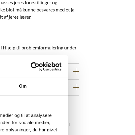
sses jeres forestillinger og
ikke blot må kunne besvares med et ja
t af jeres lærer.
r i Hjælp til problemformulering under
Om
 medier og til at analysere
ør I ved at arbejde med alle de
nden for sociale medier,
 Grundmaterialer. For at sikre at I
e oplysninger, du har givet
ere med jeres ressourcer, for at