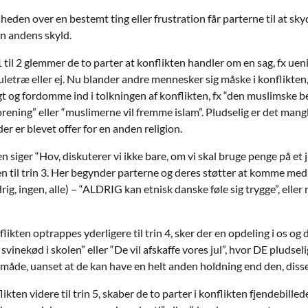
heden over en bestemt ting eller frustration får parterne til at s
en andens skyld.
 1 til 2 glemmer de to parter at konflikten handler om en sag, fx u
juletræ eller ej. Nu blander andre mennesker sig måske i konflikten
t og fordomme ind i tolkningen af konflikten, fx “den muslimske best
ening” eller “muslimerne vil fremme islam”. Pludselig er det mangle
er er blevet offer for en anden religion.
n siger “Hov, diskuterer vi ikke bare, om vi skal bruge penge på et ju
en til trin 3. Her begynder parterne og deres støtter at komme me
ldrig, ingen, alle) – “ALDRIG kan etnisk danske føle sig trygge”, elle
flikten optrappes yderligere til trin 4, sker der en opdeling i os
svinekød i skolen” eller “De vil afskaffe vores jul”, hvor DE pludsel
måde, uanset at de kan have en helt anden holdning end den, disse
ikten videre til trin 5, skaber de to parter i konflikten fjendebill