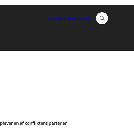
FAQ
Om Aldrigmere.dk
Fold søgefelt ud
oplever en af konfliktens parter en