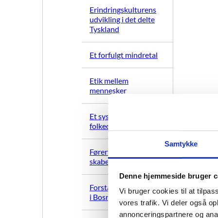
Erindringskulturens
udvikling i det delte
Tyskland
Et forfulgt mindretal
Etik mellem
mennesker
Et systematisk
folkedrab
Samtykke
Førerfiguren Hitler
skabes
Denne hjemmeside bruger c
Forståelse af etnicitet
Vi bruger cookies til at tilpas
i Bosnien
vores trafik. Vi deler også 
annonceringspartnere og anal