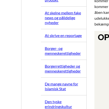
kommer h
kommer m
åben kam
At skelne mellem fake
news og pålidelige
udelukken
nyheder
bekæmp
At skrive en reportage
Borger- og
menneskerettigheder
Borgerrettigheder og
menneskerettigheder
De mange navne for
Islamisk Stat
Den tyske
erindringskultur