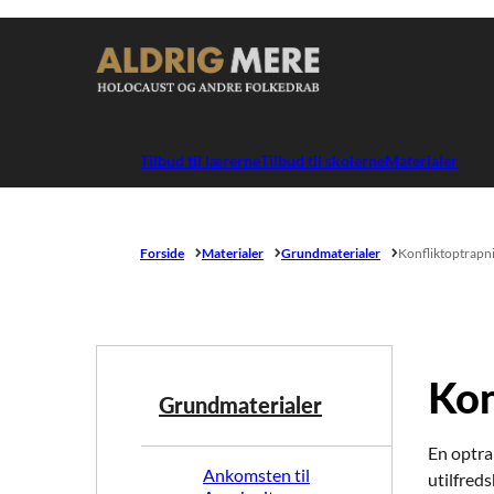
Gå til forsiden
Tilbud til lærerne
Tilbud til skolerne
Materialer
Forside
Materialer
Grundmaterialer
Konfliktoptrapn
Kon
Grundmaterialer
En optrap
Ankomsten til
utilfreds