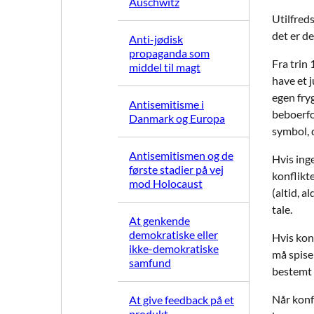
Auschwitz
Utilfreds
det er d
Anti-jødisk
propaganda som
Fra trin
middel til magt
have et 
egen fryg
Antisemitisme i
beboerfor
Danmark og Europa
symbol, d
Antisemitismen og de
Hvis inge
første stadier på vej
konflikt
mod Holocaust
(altid, a
tale.
At genkende
demokratiske eller
Hvis kon
ikke-demokratiske
må spise 
samfund
bestemt 
Når konfl
At give feedback på et
produkt