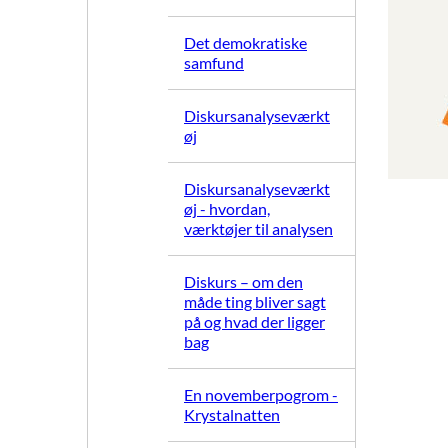
Det demokratiske
samfund
Diskursanalyseværkt
øj
Diskursanalyseværkt
øj - hvordan,
værktøjer til analysen
Diskurs – om den
måde ting bliver sagt
på og hvad der ligger
bag
En novemberpogrom -
Krystalnatten