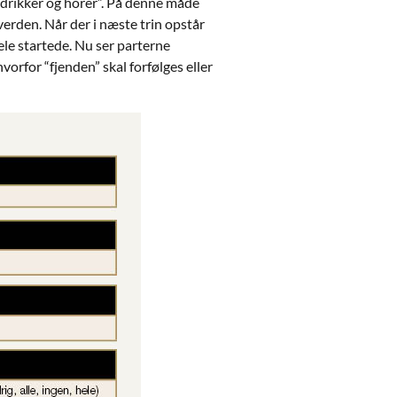
drikker og horer”. På denne måde
erden. Når der i næste trin opstår
ele startede. Nu ser parterne
vorfor “fjenden” skal forfølges eller