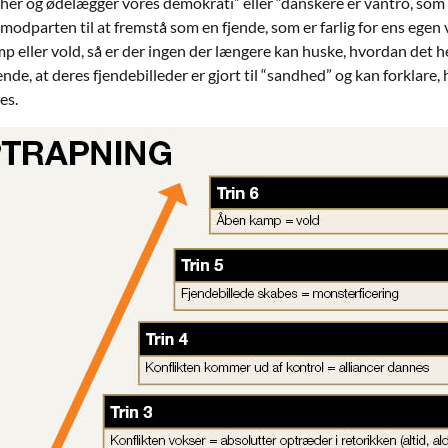
er og ødelægger vores demokrati” eller “danskere er vantro, som 
odparten til at fremstå som en fjende, som er farlig for ens egen v
p eller vold, så er der ingen der længere kan huske, hvordan det h
de, at deres fjendebilleder er gjort til “sandhed” og kan forklare, h
es.