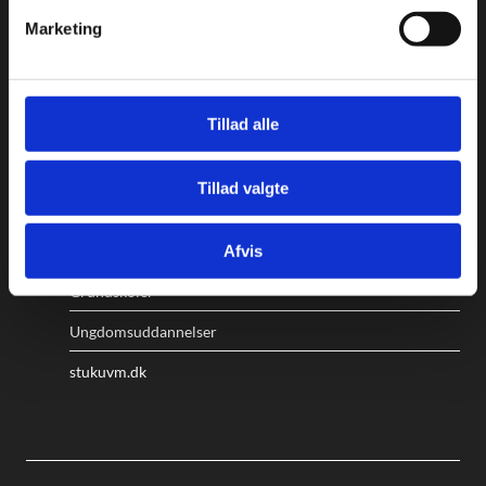
v
Kalvebod Brygge 47
Marketing
a
1560 København V
l
g
Undervisningsministeriet
Tillad alle
Tillad valgte
Genveje
Afvis
Grundskoler
Ungdomsuddannelser
stukuvm.dk