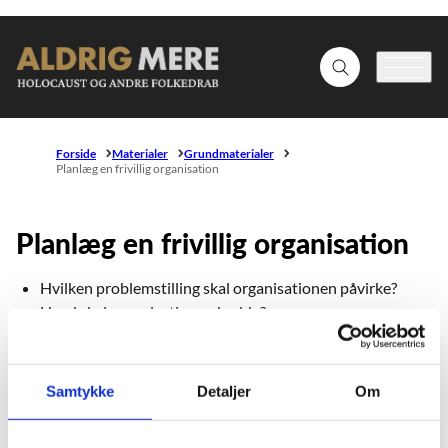
Gå til forsiden
Fold søgefelt ud
Menu
Forside
Materialer
Grundmaterialer
Planlæg en frivillig organisation
Planlæg en frivillig organisation
Hvilken problemstilling skal organisationen påvirke?
Hvad skal organisationen hedde?
Beskriv organisationen
Samtykke
Detaljer
Om
Vision: