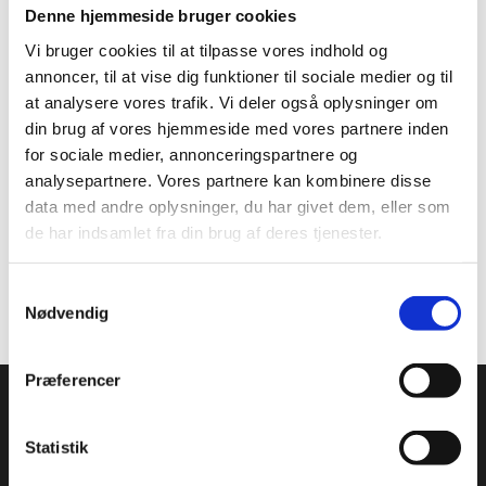
Mission:
Denne hjemmeside bruger cookies
Produkter:
Vi bruger cookies til at tilpasse vores indhold og
annoncer, til at vise dig funktioner til sociale medier og til
at analysere vores trafik. Vi deler også oplysninger om
Planlæg en forandring
din brug af vores hjemmeside med vores partnere inden
for sociale medier, annonceringspartnere og
Hvilken effekt ønskes?
analysepartnere. Vores partnere kan kombinere disse
Hvilket output vil det kræve?
data med andre oplysninger, du har givet dem, eller som
Hvilke aktiviteter skal sikre outputtet?
de har indsamlet fra din brug af deres tjenester.
Hvilket input skal der til for at realisere forandringen?
Gå til grundteksten
Opstart af en frivillig organisation
S
Nødvendig
a
m
t
Præferencer
y
k
k
Statistik
Styrelsen for Undervisning og Kvalitet
e