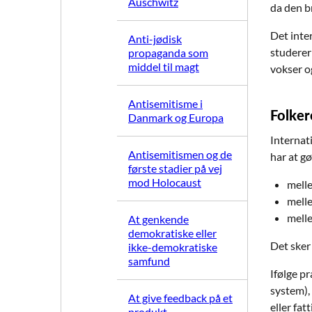
Auschwitz
da den b
Det inte
Anti-jødisk
studerer
propaganda som
middel til magt
vokser o
Antisemitisme i
Folker
Danmark og Europa
Internat
Antisemitismen og de
har at g
første stadier på vej
mod Holocaust
melle
melle
melle
At genkende
demokratiske eller
Det sker 
ikke-demokratiske
samfund
Ifølge p
system),
At give feedback på et
eller fat
produkt