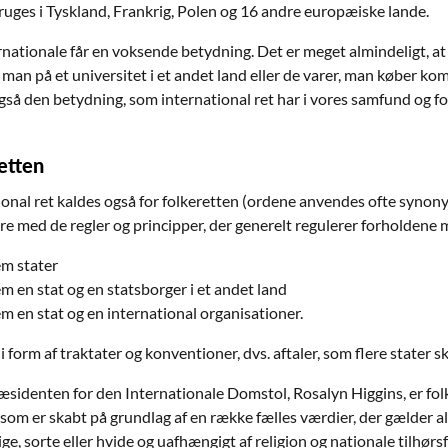
ruges i Tyskland, Frankrig, Polen og 16 andre europæiske lande.
rnationale får en voksende betydning. Det er meget almindeligt, at 
 man på et universitet i et andet land eller de varer, man køber 
gså den betydning, som international ret har i vores samfund og fo
etten
ional ret kaldes også for folkeretten (ordene anvendes ofte synony
øre med de regler og principper, der generelt regulerer forholdene 
m stater
m en stat og en statsborger i et andet land
m en stat og en international organisationer.
i form af traktater og konventioner, dvs. aftaler, som flere stater s
ræsidenten for den Internationale Domstol, Rosalyn Higgins, er fol
 som er skabt på grundlag af en række fælles værdier, der gælder a
tige, sorte eller hvide og uafhængigt af religion og nationale tilhørs