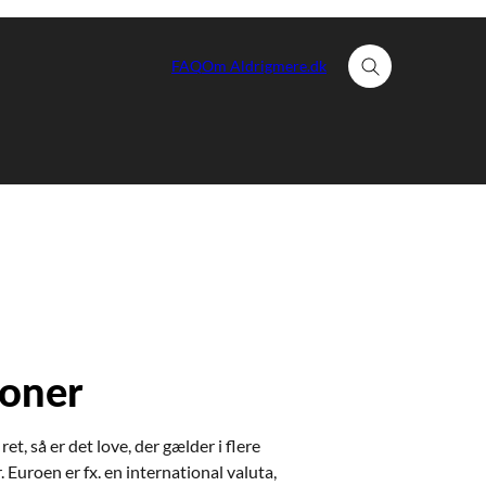
FAQ
Om Aldrigmere.dk
Fold søgefelt ud
ioner
t, så er det love, der gælder i flere
 Euroen er fx. en international valuta,