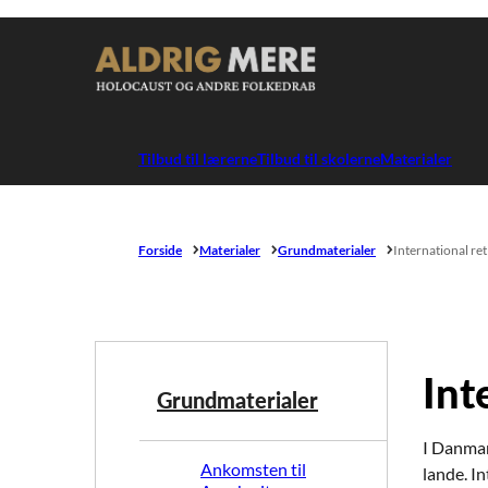
Gå til forsiden
Tilbud til lærerne
Tilbud til skolerne
Materialer
Forside
Materialer
Grundmaterialer
International re
Int
Grundmaterialer
I Danmark
Ankomsten til
lande. In