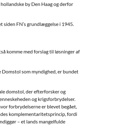
 hollandske by Den Haag og derfor
et siden FN’s grundlæggelse i 1945.
ltså komme med forslag til løsninger af
nale Domstol som myndighed, er bundet
le domstol, der efterforsker og
menneskeheden og krigsforbrydelser.
vor forbrydelserne er blevet begået,
kaldes komplementaritetsprincip, fordi
ndiggør – et lands mangelfulde