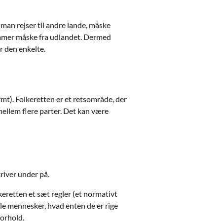
man rejser til andre lande, måske
kommer måske fra udlandet. Dermed
r den enkelte.
mt). Folkeretten er et retsområde, der
mellem flere parter. Det kan være
kriver under på.
keretten et sæt regler (et normativt
lle mennesker, hvad enten de er rige
forhold.