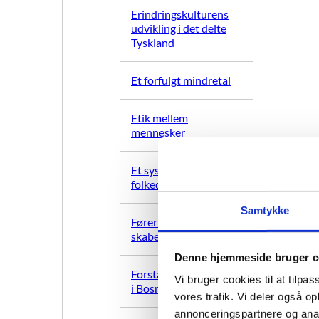
Erindringskulturens
udvikling i det delte
Tyskland
Et forfulgt mindretal
Etik mellem
mennesker
Et systematisk
folkedrab
Samtykke
Førerfiguren Hitler
skabes
Denne hjemmeside bruger c
Forståelse af etnicitet
Vi bruger cookies til at tilpas
i Bosnien
vores trafik. Vi deler også 
annonceringspartnere og anal