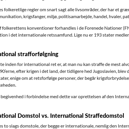
es folkeretlige regler om snart sagt alle livsområder, der har et g
nikation, krigsfanger, miljø, politisamarbejde, handel, hvaler, pate
 folkerettens konventioner forhandles i de Forenede Nationer (FN)
tion i det internationale retssamfund. Lige nu er 193 stater medlem
ational strafforfølgning
e inden for international ret er, at man nu kan straffe de mest alvo
0’erne, efter krigen i det land, der tidligere hed Jugoslavien, blev
ater, enige om at retsforfølge personer, der begår krigsforbrydels
eheden.
g begivenhed i forbindelse med dette var oprettelsen af den Intern
ational Domstol vs. International Straffedomstol
es to slags domstole, der begge er internationale, nemlig den Inte