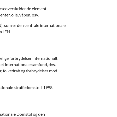
rænseoverskridende element:
nter, olie, våben, osv.
, som er den centrale internationale
 i FN.
rlige forbrydelser internationalt.
 det internationale samfund, dvs.
er, folkedrab og forbrydelser mod
ationale straffedomstol i 1998.
rnationale Domstol og den