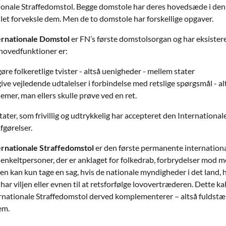
ionale Straffedomstol. Begge domstole har deres hovedsæde i den
let forveksle dem. Men de to domstole har forskellige opgaver.
ernationale Domstol
er FN’s første domstolsorgan og har eksister
hovedfunktioner er:
gøre folkeretlige tvister - altså uenigheder - mellem stater
give vejledende udtalelser i forbindelse med retslige spørgsmål - a
emer, man ellers skulle prøve ved en ret.
tater, som frivillig og udtrykkelig har accepteret den Internatio
afgørelser.
rnationale Straffedomstol
er den første permanente internationa
nkeltpersoner, der er anklaget for folkedrab, forbrydelser mod 
n kan kun tage en sag, hvis de nationale myndigheder i det land, h
 har viljen eller evnen til at retsforfølge lovovertræderen. Dette 
rnationale Straffedomstol derved komplementerer – altså fuldstæ
em.