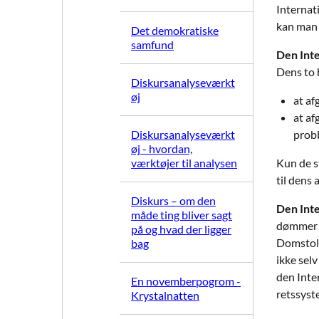
Internat
kan man 
Det demokratiske
samfund
Den Int
Dens to 
Diskursanalyseværkt
øj
at af
at af
Diskursanalyseværkt
probl
øj - hvordan,
værktøjer til analysen
Kun de s
til dens 
Diskurs – om den
Den Inte
måde ting bliver sagt
dømmer e
på og hvad der ligger
Domstole
bag
ikke selv
den Inte
En novemberpogrom -
retssyst
Krystalnatten