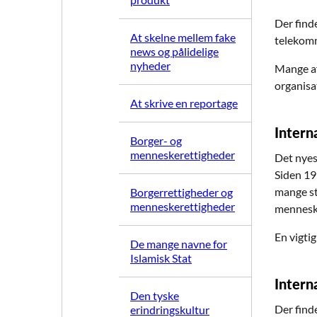
Der find
At skelne mellem fake
telekommu
news og pålidelige
nyheder
Mange af
organisa
At skrive en reportage
Intern
Borger- og
menneskerettigheder
Det nyest
Siden 199
mange st
Borgerrettigheder og
menneskerettigheder
mennesk
En vigti
De mange navne for
Islamisk Stat
Intern
Den tyske
Der find
erindringskultur