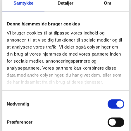
Samtykke
Detaljer
Om
slutter med at en konkret løsning bliver fundet.
Denne hjemmeside bruger cookies
Vi bruger cookies til at tilpasse vores indhold og
annoncer, til at vise dig funktioner til sociale medier og til
at analysere vores trafik. Vi deler også oplysninger om
din brug af vores hjemmeside med vores partnere inden
for sociale medier, annonceringspartnere og
analysepartnere. Vores partnere kan kombinere disse
data med andre oplysninger, du har givet dem, eller som
de har indsamlet fra din brug af deres tjenester.
S
Nødvendig
a
m
t
Præferencer
y