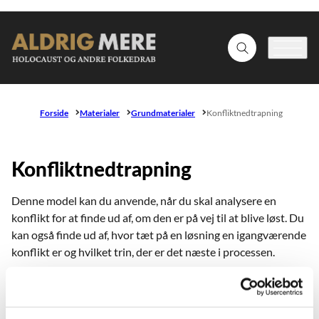
Gå til forsiden
Fold søgefelt ud
Menu
Forside
Materialer
Grundmaterialer
Konfliktnedtrapning
Konfliktnedtrapning
Denne model kan du anvende, når du skal analysere en
konflikt for at finde ud af, om den er på vej til at blive løst. Du
kan også finde ud af, hvor tæt på en løsning en igangværende
konflikt er og hvilket trin, der er det næste i processen.
Selve modellen viser syv forskellige trin, som en proces mod
en løsning på en konflikt gennemløber. Trin 1 starter med, at
de to parter i konflikten får kontakt til hinanden og trin 7