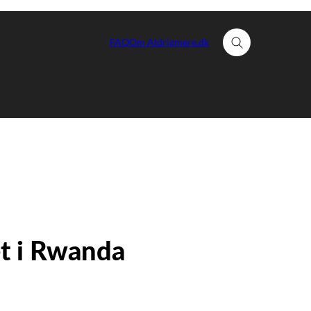
FAQ
Om Aldrigmere.dk
Fold søgefelt ud
t i Rwanda