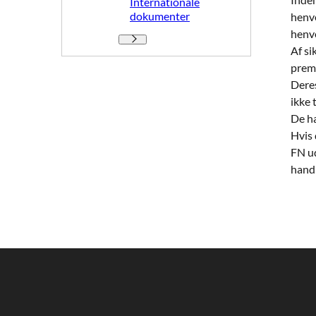
Internationale
dokumenter
henve
henv
Internationale dokumenter - Flere links
Af s
premi
Deres
ikke 
De ha
Hvis 
FN ud
handl