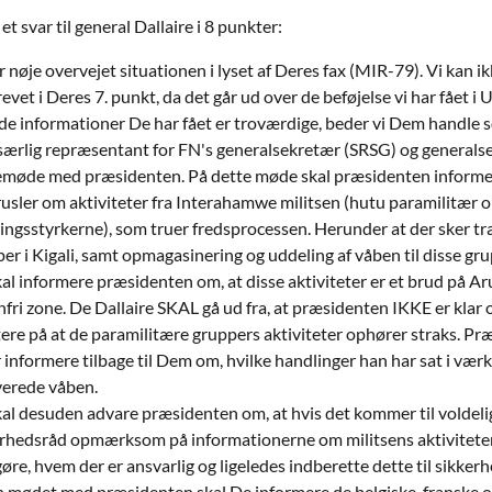
et svar til general Dallaire i 8 punkter:
r nøje overvejet situationen i lyset af Deres fax (MIR-79). Vi kan i
evet i Deres 7. punkt, da det går ud over de beføjelse vi har fået 
de informationer De har fået er troværdige, beder vi Dem handle s
ærlig repræsentant for FN's generalsekretær (SRSG) og generals
emøde med præsidenten. På dette møde skal præsidenten informe
usler om aktiviteter fra Interahamwe militsen (hutu paramilitær org
ingsstyrkerne), som truer fredsprocessen. Herunder at der sker t
er i Kigali, samt opmagasinering og uddeling af våben til disse gru
al informere præsidenten om, at disse aktiviteter er et brud på Ar
fri zone. De Dallaire SKAL gå ud fra, at præsidenten IKKE er klar ov
tere på at de paramilitære gruppers aktiviteter ophører straks. P
 informere tilbage til Dem om, hvilke handlinger han har sat i værk
verede våben.
al desuden advare præsidenten om, at hvis det kommer til voldelige 
rhedsråd opmærksom på informationerne om militsens aktiviteter 
gøre, hvem der er ansvarlig og ligeledes indberette dette til sikker
 mødet med præsidenten skal De informere de belgiske, franske