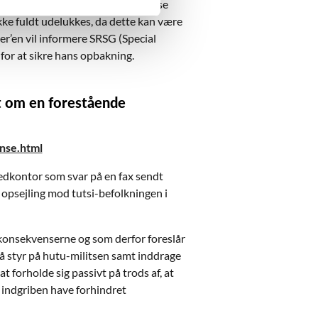
lanlægningen af en razzia mod disse
ikke fuldt udelukkes, da dette kan være
r’en vil informere SRSG (Special
 for at sikre hans opbakning.
ret om en forestående
nse.html
vedkontor som svar på en fax sendt
opsejling mod tutsi-befolkningen i
r konsekvenserne og som derfor foreslår
 få styr på hutu-militsen samt inddrage
 forholde sig passivt på trods af, at
en indgriben have forhindret