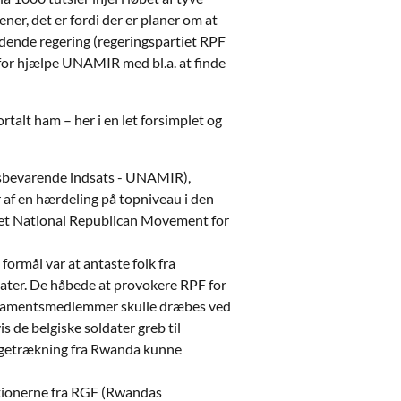
ener, det er fordi der er planer om at
dende regering (regeringspartiet RPF
erfor hjælpe UNAMIR med bl.a. at finde
rtalt ham – her i en let forsimplet og
edsbevarende indsats - UNAMIR),
 af en hærdeling på topniveau i den
t National Republican Movement for
formål var at antaste folk fra
dater. De håbede at provokere RPF for
parlamentsmedlemmer skulle dræbes ved
s de belgiske soldater greb til
lbagetrækning fra Rwanda kunne
ationerne fra RGF (Rwandas