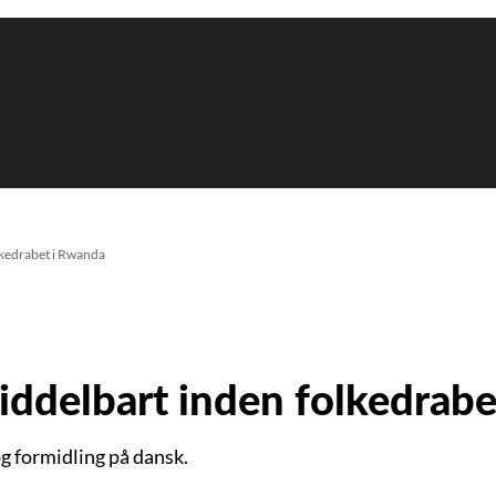
lkedrabet i Rwanda
ddelbart inden folkedrabe
og formidling på dansk.