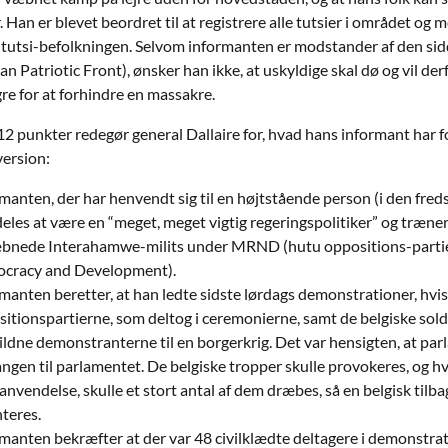
 Han er blevet beordret til at registrere alle tutsier i området og m
tutsi-befolkningen. Selvom informanten er modstander af den sid
n Patriotic Front), ønsker han ikke, at uskyldige skal dø og vil d
re for at forhindre en massakre.
12 punkter redegør general Dallaire for, hvad hans informant har fo
version:
manten, der har henvendt sig til en højtstående person (i den fr
les at være en “meget, meget vigtig regeringspolitiker” og træner
bnede Interahamwe-milits under MRND (hutu oppositions-partie
cracy and Development).
manten beretter, at han ledte sidste lørdags demonstrationer, hvis 
itionspartierne, som deltog i ceremonierne, samt de belgiske sol
ildne demonstranterne til en borgerkrig. Det var hensigten, at 
ngen til parlamentet. De belgiske tropper skulle provokeres, og hvi
nvendelse, skulle et stort antal af dem dræbes, så en belgisk ti
teres.
manten bekræfter at der var 48 civilklædte deltagere i demonstr