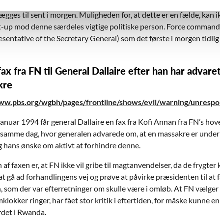
e for disse informationer. Rekognosceringen af våbenlagrene og p
ægges til sent i morgen. Muligheden for, at dette er en fælde, kan 
t-up mod denne særdeles vigtige politiske person. Force commande
sentative of the Secretary General) som det første i morgen tidlig
 fax fra FN til General Dallaire efter han har adva
kre
w.pbs.org/wgbh/pages/frontline/shows/evil/warning/unrespo
januar 1994 får general Dallaire en fax fra Kofi Annan fra FN’s ho
e samme dag, hvor generalen advarede om, at en massakre er under 
g hans ønske om aktivt at forhindre denne.
af faxen er, at FN ikke vil gribe til magtanvendelser, da de frygte
at gå ad forhandlingens vej og prøve at påvirke præsidenten til at
 som der var efterretninger om skulle være i omløb. At FN vælger at
mklokker ringer, har fået stor kritik i eftertiden, for måske kunne 
det i Rwanda.