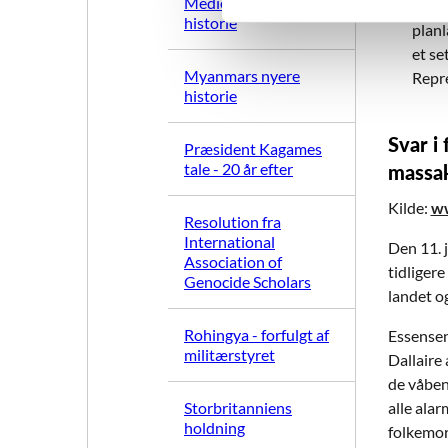
Mediernes nyere
hjert
historie
v
planl
a
et se
l
Myanmars nyere
Repre
historie
g
Svar i
Præsident Kagames
tale - 20 år efter
massa
Kilde:
ww
Resolution fra
International
Den 11. 
Association of
tidliger
Genocide Scholars
landet o
Rohingya - forfulgt af
Essensen 
militærstyret
Dallaire 
de våben,
Storbritanniens
alle alar
holdning
folkemor