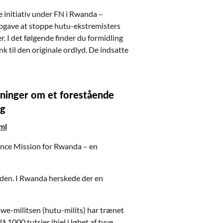
 initiativ under FN i Rwanda –
pgave at stoppe hutu-ekstremisters
 I det følgende finder du formidling
k til den originale ordlyd. De indsatte
etninger om et forestående
ng
ml
nce Mission for Rwanda – en
iden. I Rwanda herskede der en
mwe-militsen (hutu-milits) har trænet
1000 tutsier ihjel i løbet af tyve