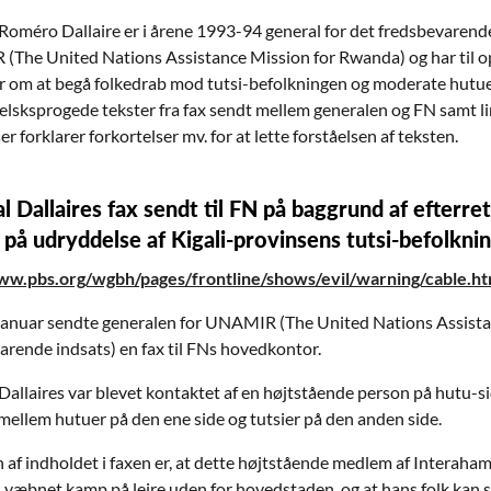
Roméro Dallaire er i årene 1993-94 general for det fredsbevarende
The United Nations Assistance Mission for Rwanda) og har til o
r om at begå folkedrab mod tutsi-befolkningen og moderate hutuer.
elsksprogede tekster fra fax sendt mellem generalen og FN samt lin
r forklarer forkortelser mv. for at lette forståelsen af teksten.
l Dallaires fax sendt til FN på baggrund af efterr
 på udryddelse af Kigali-provinsens tutsi-befolkni
w.pbs.org/wgbh/pages/frontline/shows/evil/warning/cable.ht
januar sendte generalen for UNAMIR (The United Nations Assista
arende indsats) en fax til FNs hovedkontor.
Dallaires var blevet kontaktet af en højtstående person på hutu-s
 mellem hutuer på den ene side og tutsier på den anden side.
 af indholdet i faxen er, at dette højtstående medlem af Interaha
væbnet kamp på lejre uden for hovedstaden, og at hans folk kan slå 