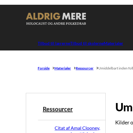
Gå til forsiden
Tilbud til lærerne
Tilbud til skolerne
Materialer
Forside
Materialer
Ressourcer
Umiddelbart inden fo
Umi
Ressourcer
Kilder 
Citat af Amal Clooney,