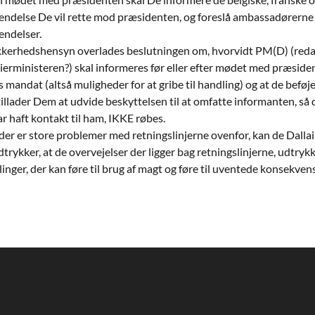
ndelse De vil rette mod præsidenten, og foreslå ambassadørerne a
endelser.
ikkerhedshensyn overlades beslutningen om, hvorvidt PM(D) (red
erministeren?) skal informeres før eller efter mødet med præsiden
 mandat (altså muligheder for at gribe til handling) og at de befø
tillader Dem at udvide beskyttelsen til at omfatte informanten, så 
r haft kontakt til ham, IKKE røbes.
der er store problemer med retningslinjerne ovenfor, kan de Dalla
trykker, at de overvejelser der ligger bag retningslinjerne, udtrykke
inger, der kan føre til brug af magt og føre til uventede konsekvens