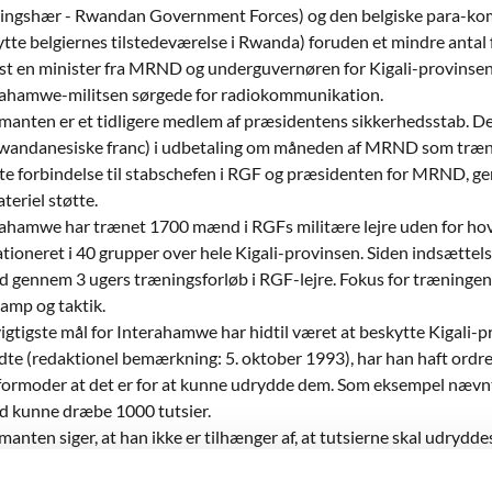
ringshær - Rwandan Government Forces) og den belgiske para-k
tte belgiernes tilstedeværelse i Rwanda) foruden et mindre antal fr
t en minister fra MRND og underguvernøren for Kigali-provinse
rahamwe-militsen sørgede for radiokommunikation.
manten er et tidligere medlem af præsidentens sikkerhedsstab. De
rwandanesiske franc) i udbetaling om måneden af MRND som træn
te forbindelse til stabschefen i RGF og præsidenten for MRND, 
teriel støtte.
ahamwe har trænet 1700 mænd i RGFs militære lejre uden for hov
tioneret i 40 grupper over hele Kigali-provinsen. Siden indsætt
gennem 3 ugers træningsforløb i RGF-lejre. Fokus for træningen v
amp og taktik.
igtigste mål for Interahamwe har hidtil været at beskytte Kigal
ådte (redaktionel bemærkning: 5. oktober 1993), har han haft ordre om
ormoder at det er for at kunne udrydde dem. Som eksempel nævnte
 kunne dræbe 1000 tutsier.
manten siger, at han ikke er tilhænger af, at tutsierne skal udry
an ikke støtte, at uskyldige mennesker skal dræbes. Desuden tror 
ol over sine politiske støtter fra sit gamle parti/politiske fraktion.