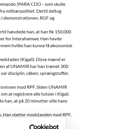
ommando (PARA CDO - som skulle
a militærpolitiet. Dertil deltog
n i demonstrationen. RGF og
rtil hævdede han, at han fik 150.000
er for Interahamwe. Han havde
gennem hvilke han kunne få økonomisk
edstaden (Kigali). Disse mænd er
elsen af UNAMIR har han trænet 300
ar disciplin, våben, sprængstoffer,
i-provinsen mod RPF. Siden UNAMIR
 at registrere alle tutsier i Kigali.
 han, at på 20 minutter ville hans
ddes. Han støtter modstanden mod RPF,
han ikke, at præsidenten har fuld