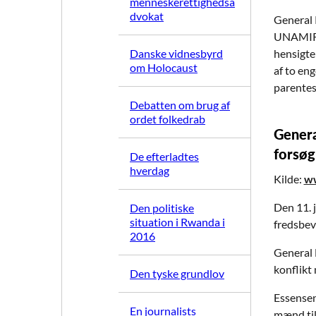
menneskerettighedsa
dvokat
General 
UNAMIR (
Danske vidnesbyrd
hensigte
om Holocaust
af to eng
parentese
Debatten om brug af
ordet folkedrab
Genera
forsøg
De efterladtes
hverdag
Kilde:
ww
Den 11. 
Den politiske
situation i Rwanda i
fredsbev
2016
General 
konflikt
Den tyske grundlov
Essensen
En journalists
mænd til 