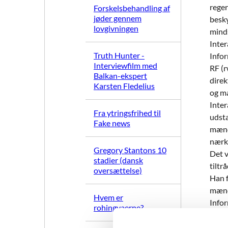
rege
Forskelsbehandling af
jøder gennem
besky
lovgivningen
minds
Inte
Truth Hunter -
Infor
Interviewfilm med
RF (
Balkan-ekspert
direk
Karsten Fledelius
og ma
Inter
Fra ytringsfrihed til
udsta
Fake news
mænd 
nærk
Gregory Stantons 10
Det v
stadier (dansk
tiltr
oversættelse)
Han f
mænd
Hvem er
Infor
rohingyaerne?
men k
kontr