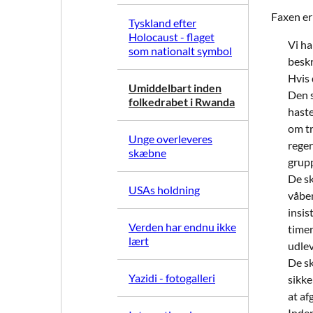
Faxen er 
Tyskland efter
Holocaust - flaget
Vi ha
som nationalt symbol
beskr
Hvis 
Umiddelbart inden
Den s
folkedrabet i Rwanda
hast
om tr
Unge overleveres
reger
skæbne
grupp
De sk
USAs holdning
våben
insis
Verden har endnu ikke
timer
lært
udle
De sk
Yazidi - fotogalleri
sikke
at af
Inden