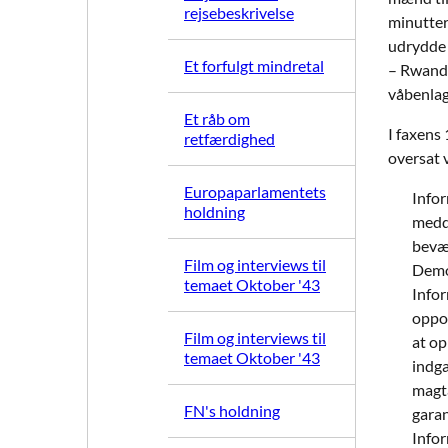
rejsebeskrivelse
minutter.
udrydde 
Et forfulgt mindretal
– Rwanda
våbenlag
Et råb om
I faxens 
retfærdighed
oversat 
Europaparlamentets
Infor
holdning
medde
bevæ
Film og interviews til
Demo
temaet Oktober '43
Infor
oppos
Film og interviews til
at op
temaet Oktober '43
indga
magta
FN's holdning
garan
Infor