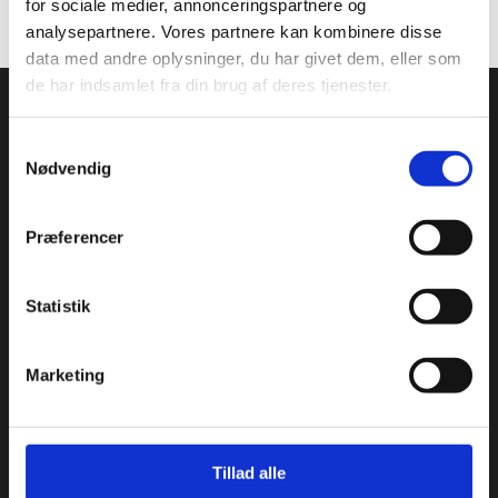
for sociale medier, annonceringspartnere og
analysepartnere. Vores partnere kan kombinere disse
data med andre oplysninger, du har givet dem, eller som
de har indsamlet fra din brug af deres tjenester.
S
Nødvendig
Styrelsen for Undervisning og Kvalitet
a
m
Kalvebod Brygge 47
t
Præferencer
y
1560 København V
k
Undervisningsministeriet
k
Statistik
e
v
Marketing
a
Genveje
l
g
Tillad alle
Grundskoler