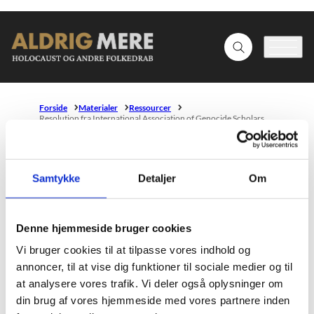
Gå til forsiden
Fold søgefelt ud
Menu
Forside
Materialer
Ressourcer
Resolution fra International Association of Genocide Scholars
Resolution fra International
Samtykke
Detaljer
Om
Association of Genocide Scholars
Den internationale sammenslutning af folkedrabsforskere og
Denne hjemmeside bruger cookies
-eksperter – International Association of Genocide Scholars
Vi bruger cookies til at tilpasse vores indhold og
– har i marts 2016 lavet en resolution, der kategoriserer ISs
annoncer, til at vise dig funktioner til sociale medier og til
overgreb som folkedrab.
at analysere vores trafik. Vi deler også oplysninger om
din brug af vores hjemmeside med vores partnere inden
Læs resolutionen (genocidescholars.org).