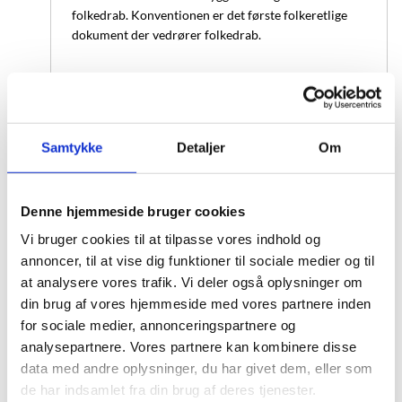
folkedrab. Konventionen er det første folkeretlige
dokument der vedrører folkedrab.
Stockholmserklæringen
Samtykke
Detaljer
Om
Stockholmerklæringen blev vedtaget på en
international Holocaust-konference, afholdt i
Stockholm den 26.–28. januar 2000.
Denne hjemmeside bruger cookies
Vi bruger cookies til at tilpasse vores indhold og
annoncer, til at vise dig funktioner til sociale medier og til
at analysere vores trafik. Vi deler også oplysninger om
din brug af vores hjemmeside med vores partnere inden
IHRA The International Holocaust
for sociale medier, annonceringspartnere og
Remembrance Alliance
analysepartnere. Vores partnere kan kombinere disse
Danmark deltager i The International Holocaust
data med andre oplysninger, du har givet dem, eller som
Remembrance Alliance (IHRA), som er en
de har indsamlet fra din brug af deres tjenester.
mellemstatslig organisation med et mandat, der