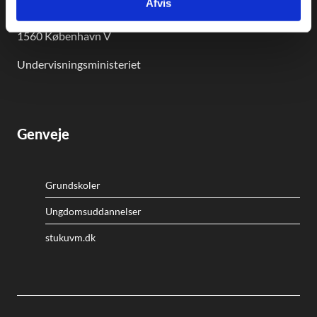
Afvis
Kalvebod Brygge 47
1560 København V
Undervisningsministeriet
Genveje
Grundskoler
Ungdomsuddannelser
stukuvm.dk