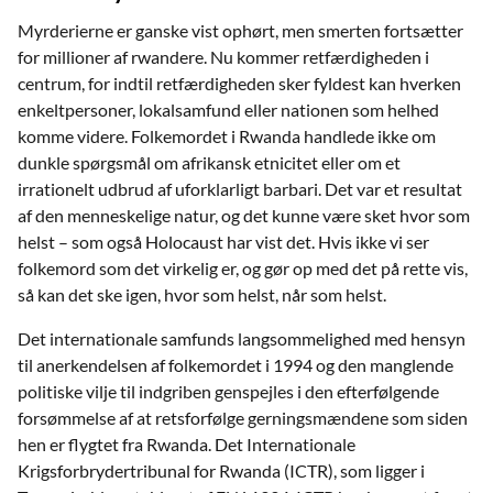
Myrderierne er ganske vist ophørt, men smerten fortsætter
for millioner af rwandere. Nu kommer retfærdigheden i
centrum, for indtil retfærdigheden sker fyldest kan hverken
enkeltpersoner, lokalsamfund eller nationen som helhed
komme videre. Folkemordet i Rwanda handlede ikke om
dunkle spørgsmål om afrikansk etnicitet eller om et
irrationelt udbrud af uforklarligt barbari. Det var et resultat
af den menneskelige natur, og det kunne være sket hvor som
helst – som også Holocaust har vist det. Hvis ikke vi ser
folkemord som det virkelig er, og gør op med det på rette vis,
så kan det ske igen, hvor som helst, når som helst.
Det internationale samfunds langsommelighed med hensyn
til anerkendelsen af folkemordet i 1994 og den manglende
politiske vilje til indgriben genspejles i den efterfølgende
forsømmelse af at retsforfølge gerningsmændene som siden
hen er ﬂygtet fra Rwanda. Det Internationale
Krigsforbrydertribunal for Rwanda (ICTR), som ligger i