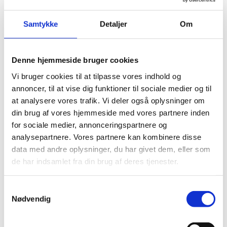
ofrene, så snart kameraerne og medierne er forsvundet?
Samtykke
Detaljer
Om
Ved krigens afslutning var mere end 130.000 personer
tilbageholdt under mistanke for at have organiseret eller
deltaget i folkemordet. Retssagerne begyndte i slutningen af
Denne hjemmeside bruger cookies
1996, men konfronteret med det enorme antal sager
Vi bruger cookies til at tilpasse vores indhold og
besluttede regeringen sig for at benytte Gacaca-
annoncer, til at vise dig funktioner til sociale medier og til
retssystemet. Det er en modiﬁceret udgave af det
at analysere vores trafik. Vi deler også oplysninger om
traditionelle rwandiske system til konﬂiktløsning i
din brug af vores hjemmeside med vores partnere inden
lokalsamfundet, og man håbede, at brugen af det ville
for sociale medier, annonceringspartnere og
fremskynde retssagerne og landets tilbagevenden til
analysepartnere. Vores partnere kan kombinere disse
normale tilstande.
data med andre oplysninger, du har givet dem, eller som
Forsøg på at omgå denne proces og skyde genvej er at
de har indsamlet fra din brug af deres tjenester.
risikere, at historien gentager sig. Løsladelsen af tusindvis af
anklagede, som fandt sted for nylig, blot fordi fængslerne var
S
overfyldte, er ikke retfærdighed for de overlevende, som
Nødvendig
a
allerede har ventet for længe. Andre anklagede blev løsladt
m
gennem Gacaca og dræbte efterfølgende 30 overlevende i
t