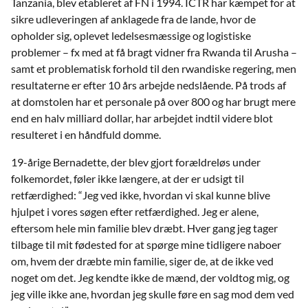
Tanzania, blev etableret af FN i 1994. ICTR har kæmpet for at
sikre udleveringen af anklagede fra de lande, hvor de
opholder sig, oplevet ledelsesmæssige og logistiske
problemer – fx med at få bragt vidner fra Rwanda til Arusha –
samt et problematisk forhold til den rwandiske regering, men
resultaterne er efter 10 års arbejde nedslående. På trods af
at domstolen har et personale på over 800 og har brugt mere
end en halv milliard dollar, har arbejdet indtil videre blot
resulteret i en håndfuld domme.
19-årige Bernadette, der blev gjort forældreløs under
folkemordet, føler ikke længere, at der er udsigt til
retfærdighed: “Jeg ved ikke, hvordan vi skal kunne blive
hjulpet i vores søgen efter retfærdighed. Jeg er alene,
eftersom hele min familie blev dræbt. Hver gang jeg tager
tilbage til mit fødested for at spørge mine tidligere naboer
om, hvem der dræbte min familie, siger de, at de ikke ved
noget om det. Jeg kendte ikke de mænd, der voldtog mig, og
jeg ville ikke ane, hvordan jeg skulle føre en sag mod dem ved