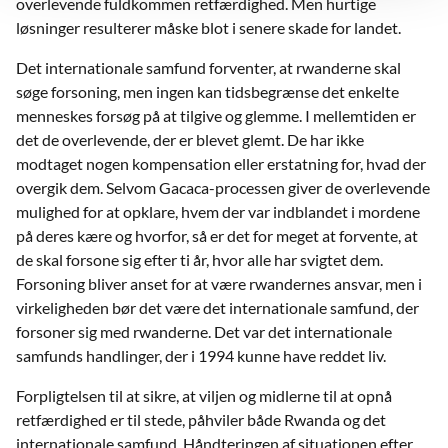
overlevende fuldkommen retfærdighed. Men hurtige
løsninger resulterer måske blot i senere skade for landet.
Det internationale samfund forventer, at rwanderne skal
søge forsoning, men ingen kan tidsbegrænse det enkelte
menneskes forsøg på at tilgive og glemme. I mellemtiden er
det de overlevende, der er blevet glemt. De har ikke
modtaget nogen kompensation eller erstatning for, hvad der
overgik dem. Selvom Gacaca-processen giver de overlevende
mulighed for at opklare, hvem der var indblandet i mordene
på deres kære og hvorfor, så er det for meget at forvente, at
de skal forsone sig efter ti år, hvor alle har svigtet dem.
Forsoning bliver anset for at være rwandernes ansvar, men i
virkeligheden bør det være det internationale samfund, der
forsoner sig med rwanderne. Det var det internationale
samfunds handlinger, der i 1994 kunne have reddet liv.
Forpligtelsen til at sikre, at viljen og midlerne til at opnå
retfærdighed er til stede, påhviler både Rwanda og det
internationale samfund. Håndteringen af situationen efter