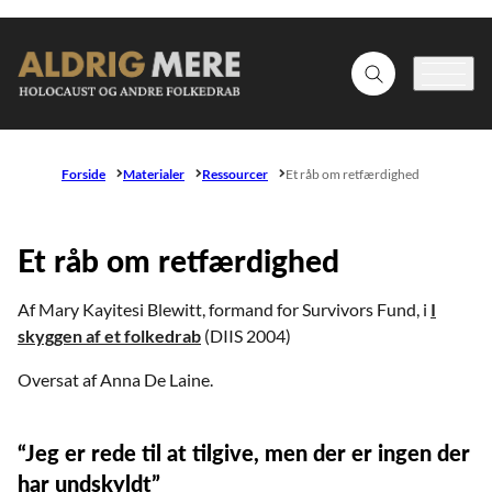
Gå til forsiden
Fold søgefelt ud
Menu
Forside
Materialer
Ressourcer
Et råb om retfærdighed
Et råb om retfærdighed
Af Mary Kayitesi Blewitt, formand for Survivors Fund, i
I
skyggen af et folkedrab
(DIIS 2004)
Oversat af Anna De Laine.
“Jeg er rede til at tilgive, men der er ingen der
har undskyldt”