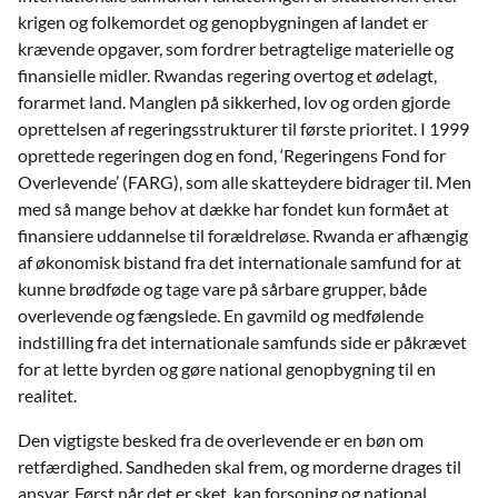
krigen og folkemordet og genopbygningen af landet er
krævende opgaver, som fordrer betragtelige materielle og
ﬁnansielle midler. Rwandas regering overtog et ødelagt,
forarmet land. Manglen på sikkerhed, lov og orden gjorde
oprettelsen af regeringsstrukturer til første prioritet. I 1999
oprettede regeringen dog en fond, ‘Regeringens Fond for
Overlevende’ (FARG), som alle skatteydere bidrager til. Men
med så mange behov at dække har fondet kun formået at
ﬁnansiere uddannelse til forældreløse. Rwanda er afhængig
af økonomisk bistand fra det internationale samfund for at
kunne brødføde og tage vare på sårbare grupper, både
overlevende og fængslede. En gavmild og medfølende
indstilling fra det internationale samfunds side er påkrævet
for at lette byrden og gøre national genopbygning til en
realitet.
Den vigtigste besked fra de overlevende er en bøn om
retfærdighed. Sandheden skal frem, og morderne drages til
ansvar. Først når det er sket, kan forsoning og national