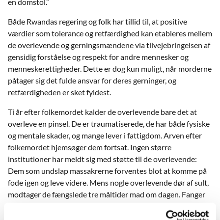
en domstol.”
Både Rwandas regering og folk har tillid til, at positive
værdier som tolerance og retfærdighed kan etableres mellem
de overlevende og gerningsmændene via tilvejebringelsen af
gensidig forståelse og respekt for andre mennesker og
menneskerettigheder. Dette er dog kun muligt, når morderne
påtager sig det fulde ansvar for deres gerninger, og
retfærdigheden er sket fyldest.
Ti år efter folkemordet kalder de overlevende bare det at
overleve en pinsel. De er traumatiserede, de har både fysiske
og mentale skader, og mange lever i fattigdom. Arven efter
folkemordet hjemsøger dem fortsat. Ingen større
institutioner har meldt sig med støtte til de overlevende:
Dem som undslap massakrerne forventes blot at komme på
fode igen og leve videre. Mens nogle overlevende dør af sult,
modtager de fængslede tre måltider mad om dagen. Fanger
har ifølge folkeretten rettigheder, og der er foranstaltninger
til støtte for de anklagede, men hvem er der til at støtte