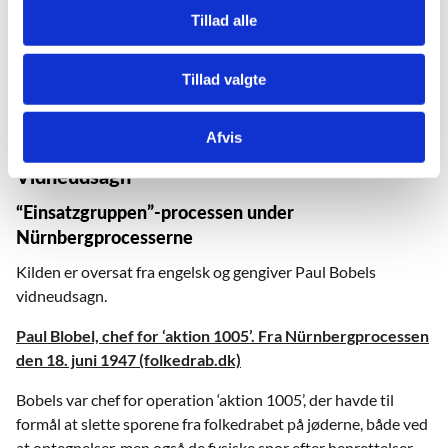
Med United Press som primær kilde fortæller artiklen om de
Tillad alle
civile ofres nationalitet og hvilke “unævnelige rædsler” de
havde været udsat for både i og uden for
Tillad valgte
koncentrationslejrene. Nazihåndlangernes vidende om
hændelserne understreges.
Afvis
Vidneudsagn
“Einsatzgruppen”-processen under
Nürnbergprocesserne
Kilden er oversat fra engelsk og gengiver Paul Bobels
vidneudsagn.
Paul Blobel, chef for ‘aktion 1005’. Fra Nürnbergprocessen
den 18. juni 1947 (folkedrab.dk)
Bobels var chef for operation ‘aktion 1005’, der havde til
formål at slette sporene fra folkedrabet på jøderne, både ved
at optegnelser, men også de fysiske spor efter henrettelser,