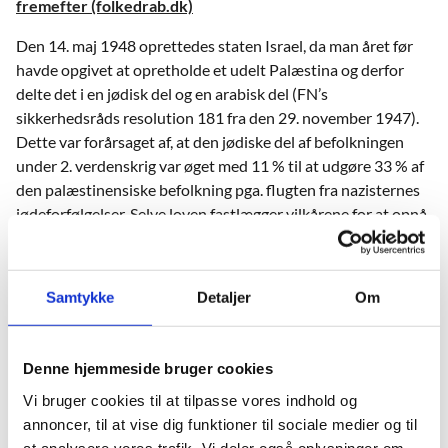
fremefter (folkedrab.dk)
Den 14. maj 1948 oprettedes staten Israel, da man året før
havde opgivet at opretholde et udelt Palæstina og derfor
delte det i en jødisk del og en arabisk del (FN’s
sikkerhedsråds resolution 181 fra den 29. november 1947).
Dette var forårsaget af, at den jødiske del af befolkningen
under 2. verdenskrig var øget med 11 % til at udgøre 33 % af
den palæstinensiske befolkning pga. flugten fra nazisternes
jødeforfølgelser. Selve loven fastlægger vilkårene for at opnå
statsborgerskab i Israel. En række senere tillæg definerer,
hvem der kunne betragtes som jøder.
Samtykke
Detaljer
Om
En række internationale dokumenter, der
omhandler Holocaust og andre folkedrab
Denne hjemmeside bruger cookies
Internationale dokumenter
Vi bruger cookies til at tilpasse vores indhold og
annoncer, til at vise dig funktioner til sociale medier og til
FNs folkedrabskonvention, Stockholmerklæringen og
at analysere vores trafik. Vi deler også oplysninger om