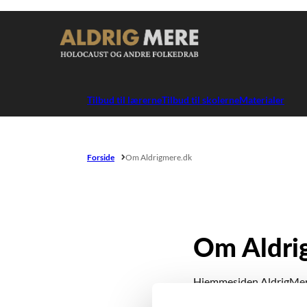
Gå til forsiden
Tilbud til lærerne
Tilbud til skolerne
Materialer
Forside
Om Aldrigmere.dk
Om Aldri
Hjemmesiden AldrigMere.d
undervisningsbrug samt 