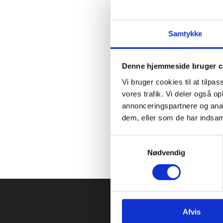
AldrigMere.dk er oprind
Undervisningsministerie
Samtykke
Tilbud om foredrag
Henvendelser skal sendes
Denne hjemmeside bruger c
aldrigmere.dk" i emnefel
Vi bruger cookies til at tilpas
vores trafik. Vi deler også 
annonceringspartnere og anal
dem, eller som de har indsaml
S
Nødvendig
a
m
t
y
k
Afvis
k