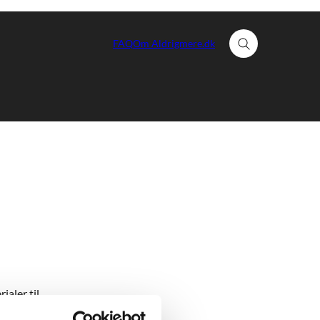
FAQ
Om Aldrigmere.dk
Fold søgefelt ud
ialer til
ndre folkedrab.