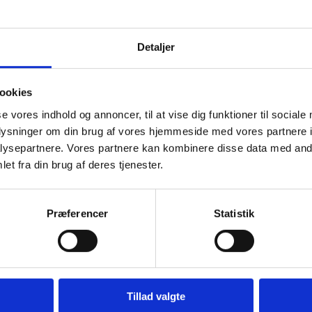
eligt produceret af Batavia Media ApS og DigTea ApS i samarbejd
t. AldrigMere.dk vedligeholdes i dag af Undervisningsministeriet.
Detaljer
, inspirationskurser og diverse undervisningsmidlerne kan ses 
 til Styrelsen for Undervisning og Kvalitet på
stuk@stukuvm.dk
ookies
tet)
se vores indhold og annoncer, til at vise dig funktioner til sociale
oplysninger om din brug af vores hjemmeside med vores partnere i
ysepartnere. Vores partnere kan kombinere disse data med andr
et fra din brug af deres tjenester.
Præferencer
Statistik
Tillad valgte