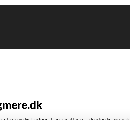
gmere.dk
k er den digitale formidlingskanal for en række forskellige mater
undervisningsaktiviteter, der organiseres omkring Holocaust og a