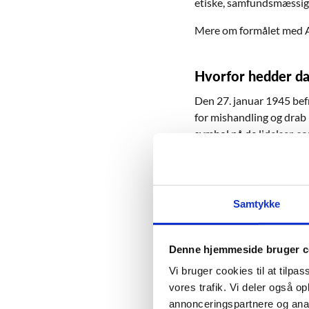
etiske, samfundsmæssige 
Mere om formålet med 
Hvorfor hedder d
Den 27. januar 1945 bef
for mishandling og drab 
symbol på de lidelser, 
at Danmark markerer de
Hvorfor skal man 
Samtykke
Når man mindes folkedrab
erindre disse mennesker
Denne hjemmeside bruger c
Mennesker og institution
om at give de døde deres
Vi bruger cookies til at tilpas
folkedrabets logik: At u
vores trafik. Vi deler også 
eksisterede. Det er en af
annonceringspartnere og anal