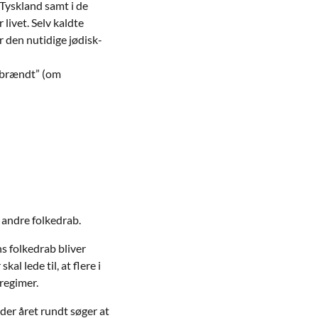
 Tyskland samt i de
livet. Selv kaldte
r den nutidige jødisk-
 brændt” (om
andre folkedrab.
s folkedrab bliver
l lede til, at flere i
 regimer.
er året rundt søger at