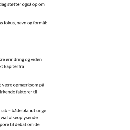
-dag støtter også op om
 fokus, navn og formål:
kre erindring og viden
t kapitel fra
gt at være opmærksom på
rkende faktorer til
drab – både blandt unge
 via folkeoplysende
spore til debat om de