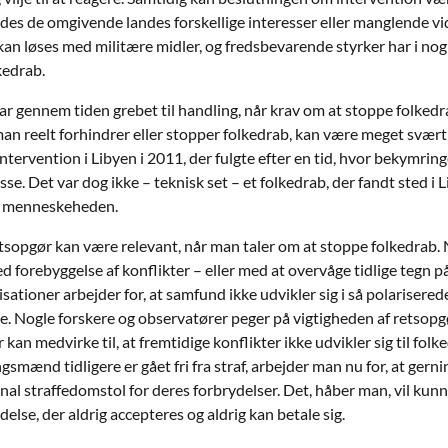
yldes de omgivende landes forskellige interesser eller manglende v
 kan løses med militære midler, og fredsbevarende styrker har i nogl
kedrab.
ar gennem tiden grebet til handling, når krav om at stoppe folked
n reelt forhindrer eller stopper folkedrab, kan være meget svært 
ntervention i Libyen i 2011, der fulgte efter en tid, hvor bekymri
sse. Det var dog ikke – teknisk set – et folkedrab, der fandt sted i
d menneskeheden.
tsopgør kan være relevant, når man taler om at stoppe folkedrab.
 forebyggelse af konflikter – eller med at overvåge tidlige tegn på
sationer arbejder for, at samfund ikke udvikler sig i så polariserede
ge. Nogle forskere og observatører peger på vigtigheden af retsopg
kan medvirke til, at fremtidige konflikter ikke udvikler sig til folk
gsmænd tidligere er gået fri fra straf, arbejder man nu for, at gerni
nal straffedomstol for deres forbrydelser. Det, håber man, vil ku
delse, der aldrig accepteres og aldrig kan betale sig.