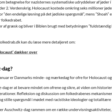
om betegnelse for nazisternes systematiske udryddelser af jøder i
r 2. Verdenskrig. Holocaust kostede omkring seks millioner jøder 
or “den endelige løsning på det jødiske spørgsmål”, mens ”Shoah” e
 folkedrabet.
af græsk og bliver i Biblen brugt med betydningen ”fuldstændig
olkedrab.dk kan du læse mere detaljeret om:
locaust’ dækker over
z-dag?
anuar er Danmarks minde- og mærkedag for ofre for Holocaust og 
dag er at bevare mindet om ofrene og sikre, at viden om historien
erationer. Refleksion og diskussion om folkedrabenes mekanismer ska
og stille spørgsmål i mødet med racistiske ideologier og totalitære
ner Auschwitz-dag rammen om en række undervisningsaktiviteter, d