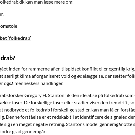
Folkedrab.dk kan man læse mere om:
er
,
domstole
et ‘folkedrab’
edrab?
ået inden for rammerne af en tilspidset konflikt eller egentlig krig. 
t særligt klima af organiseret vold og ødelæggelse, der sætter fol
ker også menneskers handlinger.
absforsker Gregory H. Stanton fik den ide at se på folkedrab so
kke faser. De forskellige faser eller stadier viser den fremdrift, so
at nedbryde et folkedrab i forskellige stadier, kan man få en forstå
. Denne forståelse er et redskab til at identificere de signaler, de
kle sig i en meget negativ retning. Stantons model gennemgår otte s
 mindre grad gennemgår: