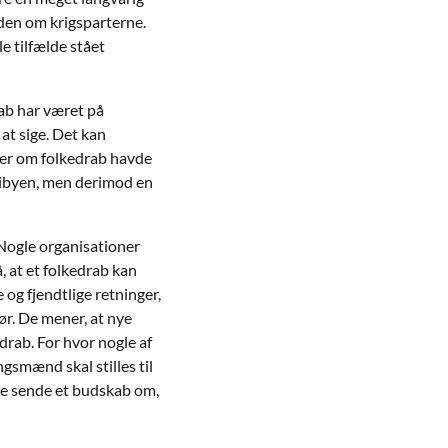
iden om krigsparterne.
e tilfælde stået
rab har været på
at sige. Det kan
nger om folkedrab havde
 Libyen, men derimod en
 Nogle organisationer
, at et folkedrab kan
 og fjendtlige retninger,
ør. De mener, at nye
edrab. For hvor nogle af
ngsmænd skal stilles til
nne sende et budskab om,