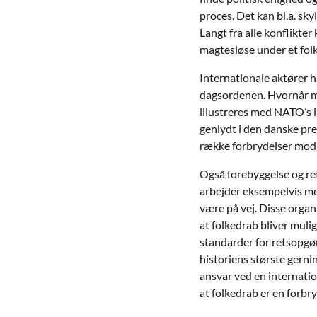
proces. Det kan bl.a. sk
Langt fra alle konflikter
magtesløse under et fol
Internationale aktører h
dagsordenen. Hvornår ma
illustreres med NATO’s i
genlydt i den danske pre
række forbrydelser mo
Også forebyggelse og re
arbejder eksempelvis med
være på vej. Disse organi
at folkedrab bliver muli
standarder for retsopgør 
historiens største gernin
ansvar ved en internatio
at folkedrab er en forbry