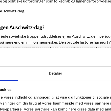
og politiske udfordringer, som folkedrab og lignende forbrydelser 
Auschwitz-dag.
agen Auschwitz-dag?
riede sovjetiske tropper udryddelseslejren Auschwitz, der i perio
på mere end én million mennesker. Den brutale historie har gjort Au
som totalitære regimer gennem tiden har udsat mennesker for – og 
n 27. januar under navnet Auschwitz-dag.
mindes folkedrab?
Detaljer
, mindes man de utallige ofre, der er blevet dræbt under historie
 og samfund, sikrer man, at mindet om dem og om forbrydelsen ikk
ookies
er verden over arbejder for at mindes ofre for folkedrab, og for 
 navn og identitet tilbage. På den måde modarbejder de på sin vis 
se vores indhold og annoncer, til at vise dig funktioner til sociale
drydde en særlig gruppe af mennesker og at fjerne beviserne på, a
oplysninger om din brug af vores hjemmeside med vores partnere i
 årsagerne til, at Holocaustmuseet Yad Vashem i Israel arbejder for 
ysepartnere. Vores partnere kan kombinere disse data med andr