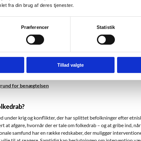
 måde at give dem deres navn tilbage. Det er også derfor, at loka
et fra din brug af deres tjenester.
ar mistet, på Kigali Genocide Memorial Centeret i Rwanda.
 af folkedrab også pege fremad og give perspektiver på vores samf
Præferencer
Statistik
har bekæmpet folkedrab, kan man bl.a. sætte fokus på medansvar
 og moralske spørgsmål kan man diskutere, hvordan man kan moda
olkedrab.dk kan du læse mere detaljeret om:
Tillad valgte
lkedrab’ dækker over
 grund for benægtelsen
lkedrab?
d under krig og konflikter, der har splittet befolkninger efter etniske
 at afgøre, hvornår der er tale om folkedrab – og at gribe ind, når
onale samfund har en række redskaber, der muliggør interventioner
g vilje til at reagere. Samtidig kan beslutningen om intervention v