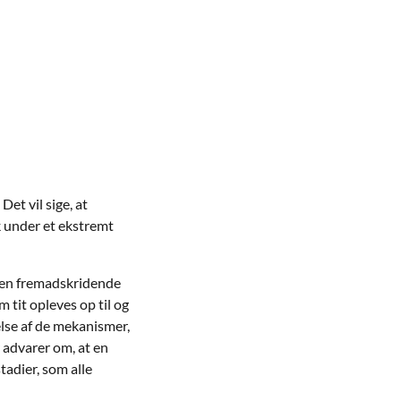
Det vil sige, at
k under et ekstremt
m en fremadskridende
m tit opleves op til og
else af de mekanismer,
r advarer om, at en
tadier, som alle