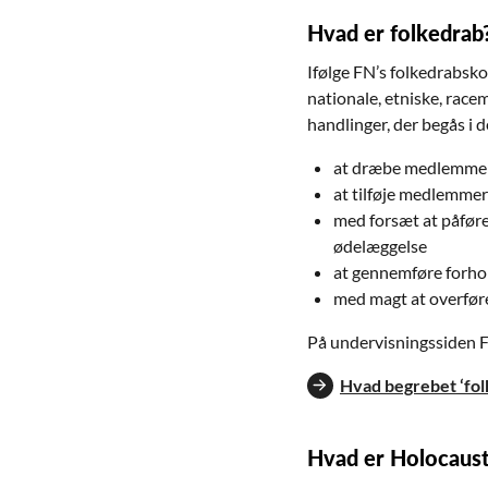
Hvad er folkedrab
Ifølge FN’s folkedrabskon
nationale, etniske, race
handlinger, der begås i d
at dræbe medlemmer
at tilføje medlemmer
med forsæt at påføre
ødelæggelse
at gennemføre forhold
med magt at overføre
På undervisningssiden F
Hvad begrebet ‘fo
Hvad er Holocaus