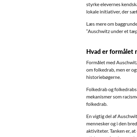
styrke elevernes kendsk
lokale initiativer, der 
Læs mere om baggrunden
“Auschwitz under et tæp
Hvad er formålet
Formålet med Auschwitz-d
om folkedrab, men er ogs
historiebøgerne.
Folkedrab og folkedrabsl
mekanismer som racisme,
folkedrab.
En vigtig del af Auschw
mennesker og i den bred
aktiviteter. Tanken er, 