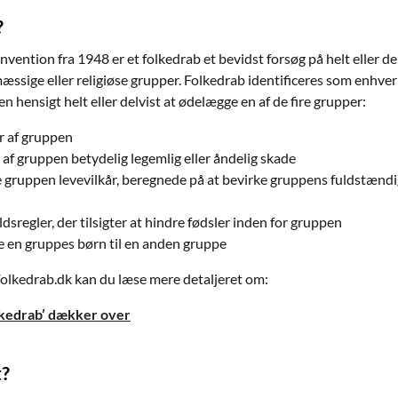
?
vention fra 1948 er et folkedrab et bevidst forsøg på helt eller del
mæssige eller religiøse grupper. Folkedrab identificeres som enhv
en hensigt helt eller delvist at ødelægge en af de fire grupper:
 af gruppen
 af gruppen betydelig legemlig eller åndelig skade
 gruppen levevilkår, beregnede på at bevirke gruppens fuldstændige
sregler, der tilsigter at hindre fødsler inden for gruppen
 en gruppes børn til en anden gruppe
olkedrab.dk kan du læse mere detaljeret om:
lkedrab’ dækker over
t?