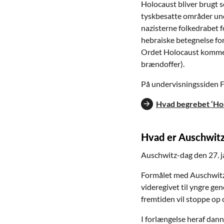
Holocaust bliver brugt s
tyskbesatte områder unde
nazisterne folkedrabet f
hebraiske betegnelse for
Ordet Holocaust kommer 
brændoffer).
På undervisningssiden F
Hvad begrebet ‘Ho
Hvad er Auschwit
Auschwitz-dag den 27. j
Formålet med Auschwitz-
videregivet til yngre gen
fremtiden vil stoppe op 
I forlængelse heraf dan