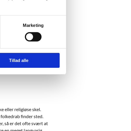
le Rwandere hænger
und i dag. Ved at
Marketing
 og medmenneskelighed.
rbejde og forhindre
Tillad alle
 eller religiøse skel.
 folkedrab finder sted.
, så er det ofte svært at
ære en meget langvarig