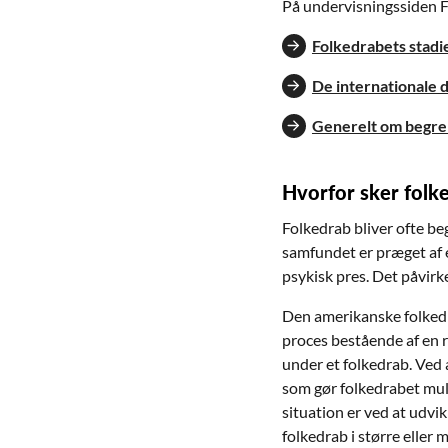
På undervisningssiden 
Folkedrabets stadi
De internationale 
Generelt om begreb
Hvorfor sker folk
Folkedrab bliver ofte beg
samfundet er præget af e
psykisk pres. Det påvir
Den amerikanske folkedr
proces bestående af en ræ
under et folkedrab. Ved 
som gør folkedrabet mulig
situation er ved at udvi
folkedrab i større eller