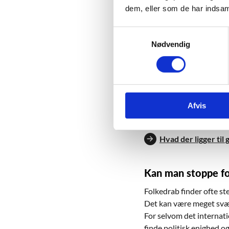
for Holocaust for på den
dem, eller som de har indsaml
billeder op af dem, de h
S
Samtidig kan erindringen
Nødvendig
a
mindes mennesker, der 
m
Og ved at belyse etiske
t
fremtidige folkedrab.
y
k
På undervisningssiden F
Afvis
k
e
Hvad begrebet ‘fo
v
Hvad der ligger til
a
l
g
Kan man stoppe fo
Folkedrab finder ofte ste
Det kan være meget svært
For selvom det internati
finde politisk enighed o