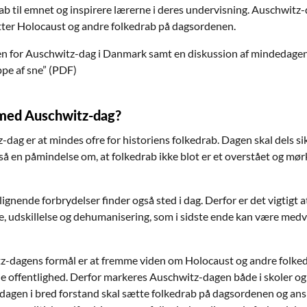
ab til emnet og inspirere lærerne i deres undervisning. Auschwitz
sætter Holocaust og andre folkedrab på dagsordenen.
 for Auschwitz-dag i Danmark samt en diskussion af mindedagens
pe af sne” (PDF)
 med Auschwitz-dag?
ag er at mindes ofre for historiens folkedrab. Dagen skal dels si
å en påmindelse om, at folkedrab ikke blot er et overstået og mørk
ignende forbrydelser finder også sted i dag. Derfor er det vigti
 udskillelse og dehumanisering, som i sidste ende kan være medvi
itz-dagens formål er at fremme viden om Holocaust og andre folke
e offentlighed. Derfor markeres Auschwitz-dagen både i skoler og
at dagen i bred forstand skal sætte folkedrab på dagsordenen og an