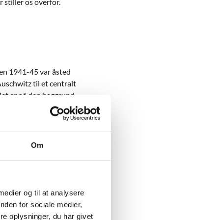
stiller os overfor.
den 1941-45 var åsted
schwitz til et centralt
det er på den baggrund,
Om
ns folkedrab. Og ved at
e forsvinder.
mange af dem handler det
en væsentlig del af selve
 medier og til at analysere
t de nogensinde
nden for sociale medier,
at identificere alle ofre
e oplysninger, du har givet